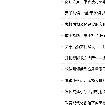
阅读之声｜书香浸润童年
亲子共读｜“童”享阅读 
我校后勤文化建设的实
敢于探路，勇于担当 
关于后勤文化建设——
开拓视野 提升创新——
党建引领后勤高质量发
着眼小落点，弘扬大精神
发挥党建引领 精准对标
教育现代化视角下的高校