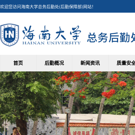
欢迎您访问海南大学总务后勤处(后勤保障部)网站！
首页
后勤概况
新闻资讯
质量安