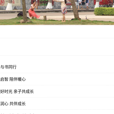
爱与书同行
读启智 陪伴暖心
读好时光 亲子共成长
读润心 共伴成长