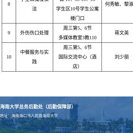
8
何秀敏、黎
洁
学生区10号学生公寓
楼门口
周三第5、6节
9
外伤伤口处理
蒋文英
多媒体教室3教110
周三第5、6节
中餐服务与实
10
国际交流中心（酒
刘少丽
践
店）
海南大学总务后勤处（后勤保障部）
地址：海南海口市人民路海南大学