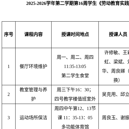
2025-2026学年第二学期第16周
学生《劳动教育实践
序号
课程内容
授课时间地点
授课人员
许修敏、王
周一、周二、周四
虹、梁斌、
1
餐厅环境维护
11:35-13:05
华、周良娣
第二学生食堂
换）
教室管理与养
周三下午16：30；
2
吴克用、邱
护
四号教学楼值班室外
周四中午第12、13节
3
运动场所保洁
课 11：35-13：05
周良玉、谢
多功能体育馆