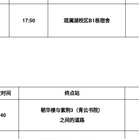
17:50
观澜湖校区
B1
栋宿舍
发时间
终点站
朝华楼与紫荆3（青云书院）
:4
0
之间的道路