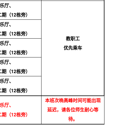
乐厅
、
二期（
12
栋旁）
乐厅
、
二期（
12
栋旁）
教职工
乐厅
、
优先乘车
二期（
12
栋旁）
乐厅
、
二期（
12
栋旁）
乐厅、
12
二期（
栋旁）
本班次晚高峰时间可能出现
乐厅、
延迟，请各位师生耐心等
12
二期（
栋旁）
待。