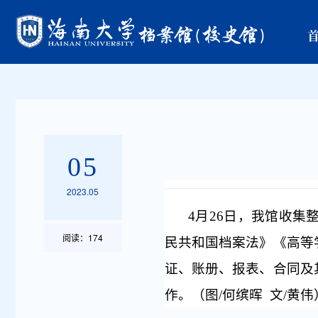
05
2023.05
4
月
26
日，我馆收集
阅读：
174
民共和国档案法》《高等
证、账册、报表、合同及
作。（图
/
何缤晖
文
/
黄伟