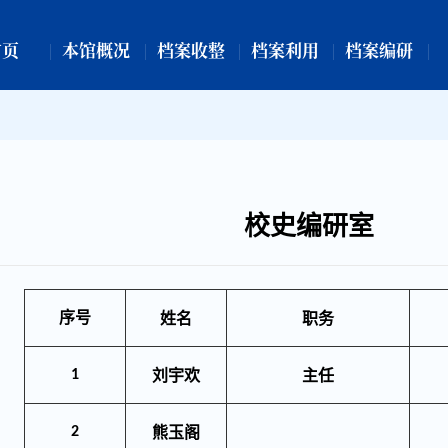
首页
本馆概况
档案收整
档案利用
档案编研
校史编研室
姓名
职务
序号
刘宇欢
主任
1
熊玉阁
2