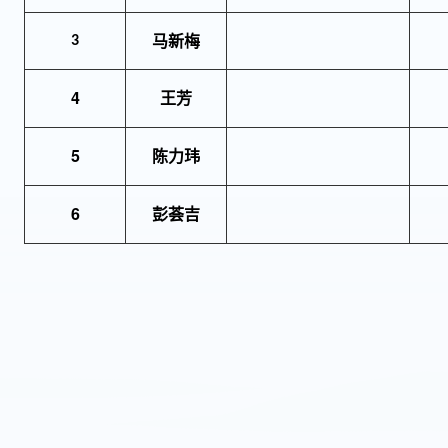
马新梅
3
4
王芳
5
陈力玮
6
彭荟吉